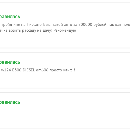
равилась
в трейд ине на Ниссане. Взял такой авто за 800000 рублей, так как не
тачка возить рассаду на дачу! Рекомендую
равилась
 w124 E300 DIESEL om606 просто кайф !
равилась