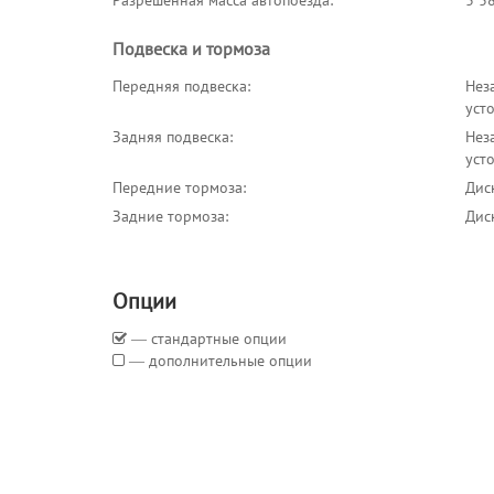
Разрешённая масса автопоезда:
3 38
Подвеска и тормоза
Передняя подвеска:
Нез
уст
Задняя подвеска:
Нез
уст
Передние тормоза:
Дис
Задние тормоза:
Дис
Опции
― стандартные опции
― дополнительные опции