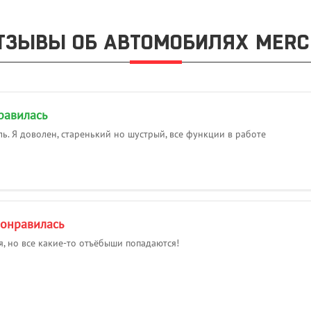
ТЗЫВЫ ОБ АВТОМОБИЛЯХ MERC
равилась
. Я доволен, старенький но шустрый, все функции в работе
понравилась
 но все какие-то отъёбыши попадаются!