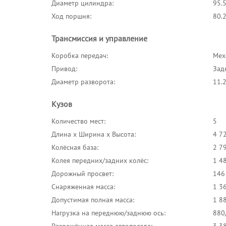
Диаметр цилиндра:
95.
Ход поршня:
80.
Трансмиссия и управление
Коробка передач:
Меха
Привод:
Зад
Диаметр разворота:
11.
Кузов
Количество мест:
5
Длина x Ширина x Высота:
4 7
Колёсная база:
2 7
Колея передних/задних колёс:
1 4
Дорожный просвет:
146
Снаряженная масса:
1 36
Допустимая полная масса:
1 88
Нагрузка на переднюю/заднюю ось:
880