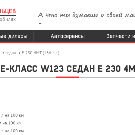
ЛЬЦЕВ
А что ты думаешь о своей ма
мобилях
-
ые дилеры
Автосервисы
Запчасти и
седан
E 230 4MT (136 л.с.)
E-КЛАСС W123 СЕДАН E 230 4MT 
9 л на 100 км
л на 100 км
3 л на 100 км