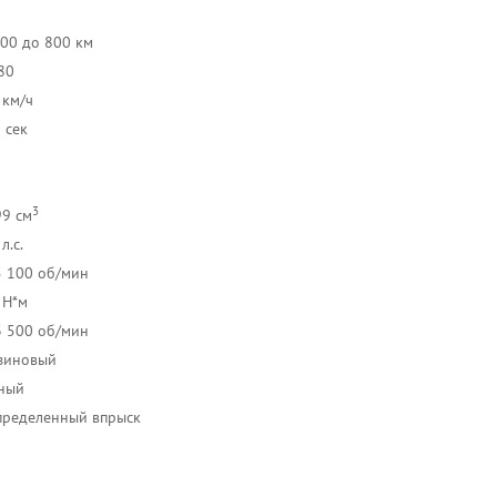
л
500 до 800 км
80
 км/ч
 сек
3
99 см
л.с.
5 100 об/мин
 Н*м
3 500 об/мин
зиновый
ный
пределенный впрыск