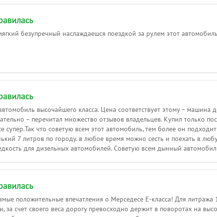
равилась
ягкий безупречный наслаждаешся поездкой за рулем этот автомобиль
равилась
автомобиль высочайшего класса. Цена соответствует этому – машина д
ательно – перечитал множество отзывов владельцев. Купил только посл
е супер.Так что советую всем этот автомобиль, тем более он подходит
нький 7 литров по городу. в любое время можно сесть и поехать в люб
едкость для дизельных автомобилей. Советую всем дынный автомобиль
равилась
амые положительные впечатления о Мерседесе Е-класса! Для литража 1,8
, за счет своего веса дорогу превосходно держит в поворотах на высо