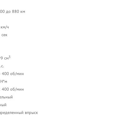
л
600 до 880 км
 км/ч
 сек
3
99 см
.с.
4 400 об/мин
 Н*м
2 400 об/мин
ельный
ный
пределенный впрыск