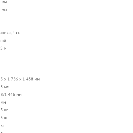
9 мм
4 мм
ника, 4 ст.
ний
25 м
25 x 1 786 x 1 438 мм
95 мм
88/1 446 мм
 мм
5 кг
5 кг
 кг