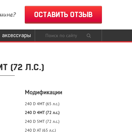
шине?
ОСТАВИТЬ ОТЗЫВ
 аксессуары
 (72 Л.С.)
Модификации
240 D 4MT (65 л.с.)
240 D 4MT (72 л.с.)
240 D 5MT (72 л.с.)
240 D AT (65 л.с.)