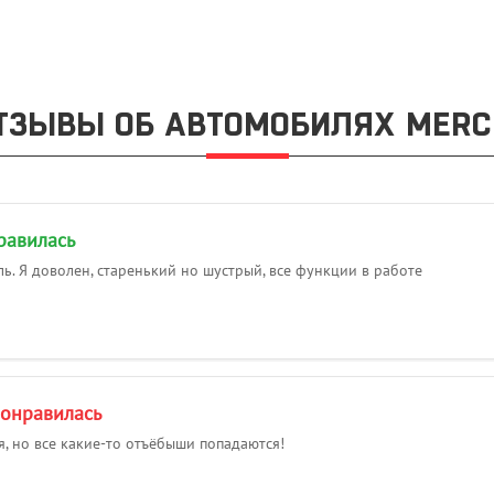
ТЗЫВЫ ОБ АВТОМОБИЛЯХ MERC
равилась
. Я доволен, старенький но шустрый, все функции в работе
понравилась
 но все какие-то отъёбыши попадаются!