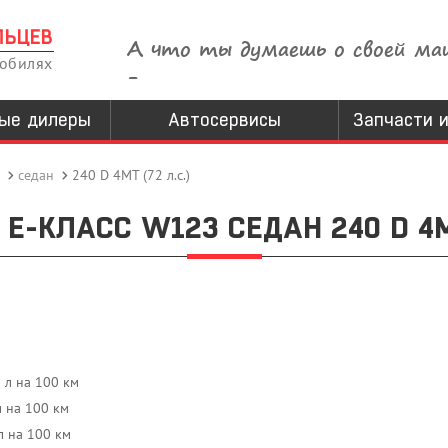
ЛЬЦЕВ
А что ты думаешь о своей ма
мобилях
-
ые дилеры
Автосервисы
Запчасти и
седан
240 D 4MT (72 л.с.)
E-КЛАСС W123 СЕДАН 240 D 4MT
9 л на 100 км
л на 100 км
л на 100 км