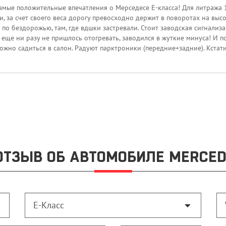
амые положительные впечатления о Мерседесе Е-класса! Для литража 1,8
, за счет своего веса дорогу превосходно держит в поворотах на высо
о бездорожью, там, где вдшки застревали. Стоит заводская сигнализац
 еще ни разу не пришлось отогревать, заводился в жуткие минуса! И п
ожно садиться в салон. Радуют парктроники (передние+задние). Кстати
ОТЗЫВ ОБ АВТОМОБИЛЕ MERCED