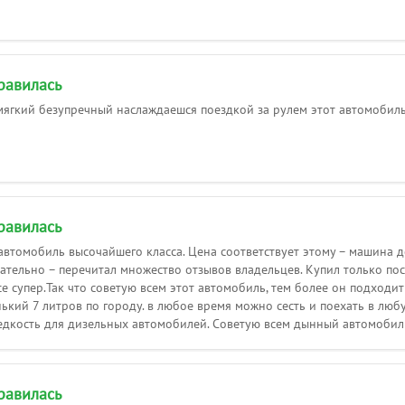
равилась
ягкий безупречный наслаждаешся поездкой за рулем этот автомобиль
равилась
автомобиль высочайшего класса. Цена соответствует этому – машина д
ательно – перечитал множество отзывов владельцев. Купил только посл
е супер.Так что советую всем этот автомобиль, тем более он подходит
нький 7 литров по городу. в любое время можно сесть и поехать в люб
едкость для дизельных автомобилей. Советую всем дынный автомобиль
равилась