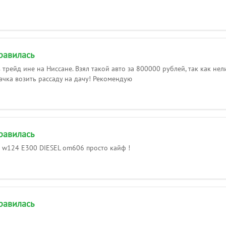
равилась
в трейд ине на Ниссане. Взял такой авто за 800000 рублей, так как не
тачка возить рассаду на дачу! Рекомендую
равилась
 w124 E300 DIESEL om606 просто кайф !
равилась