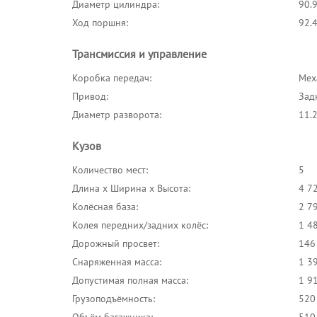
Диаметр цилиндра:
90.
Ход поршня:
92.
Трансмиссия и управление
Коробка передач:
Меха
Привод:
Зад
Диаметр разворота:
11.
Кузов
Количество мест:
5
Длина x Ширина x Высота:
4 7
Колёсная база:
2 7
Колея передних/задних колёс:
1 4
Дорожный просвет:
146
Снаряженная масса:
1 39
Допустимая полная масса:
1 91
Грузоподъёмность:
520