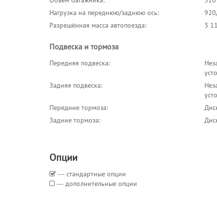
Объём багажника:
510
Нагрузка на переднюю/заднюю ось:
920
Разрешённая масса автопоезда:
3 11
Подвеска и тормоза
Передняя подвеска:
Нез
уст
Задняя подвеска:
Нез
уст
Передние тормоза:
Дис
Задние тормоза:
Дис
Опции
― стандартные опции
― дополнительные опции