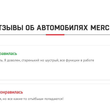
ТЗЫВЫ ОБ АВТОМОБИЛЯХ MERC
равилась
. Я доволен, старенький но шустрый, все функции в работе
понравилась
 но все какие-то отъёбыши попадаются!