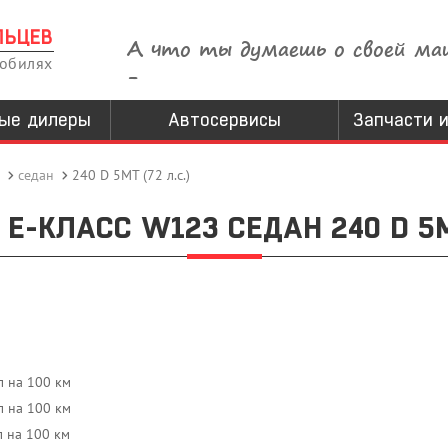
ЛЬЦЕВ
А что ты думаешь о своей ма
мобилях
-
ые дилеры
Автосервисы
Запчасти и
седан
240 D 5MT (72 л.с.)
E-КЛАСС W123 СЕДАН 240 D 5MT
л на 100 км
л на 100 км
л на 100 км