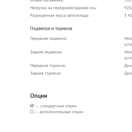
Объём багажника:
510
Нагрузка на переднюю/заднюю ось:
920
Разрешённая масса автопоезда:
3 41
Подвеска и тормоза
Передняя подвеска:
Нез
уст
Задняя подвеска:
Нез
уст
Передние тормоза:
Дис
Задние тормоза:
Дис
Опции
― стандартные опции
― дополнительные опции