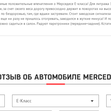
амые положительные впечатления о Мерседесе Е-класса! Для литража 1,8
, за счет своего веса дорогу превосходно держит в поворотах на высо
о бездорожью, там, где вдшки застревали. Стоит заводская сигнализац
 еще ни разу не пришлось отогревать, заводился в жуткие минуса! И п
ожно садиться в салон. Радуют парктроники (передние+задние). Кстати
ОТЗЫВ ОБ АВТОМОБИЛЕ MERCED