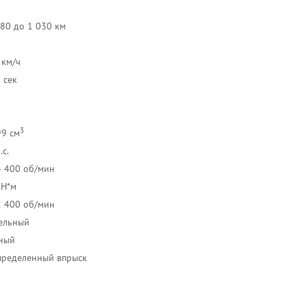
л
680 до 1 030 км
 км/ч
 сек
3
99 см
.с.
4 400 об/мин
 Н*м
2 400 об/мин
ельный
ный
пределенный впрыск