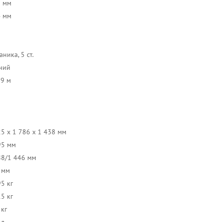
9 мм
4 мм
ника, 5 ст.
ний
29 м
25 x 1 786 x 1 438 мм
95 мм
88/1 446 мм
 мм
5 кг
5 кг
 кг