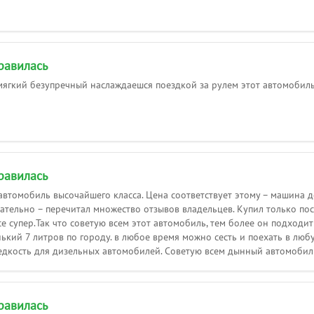
равилась
ягкий безупречный наслаждаешся поездкой за рулем этот автомобиль
равилась
автомобиль высочайшего класса. Цена соответствует этому – машина д
ательно – перечитал множество отзывов владельцев. Купил только посл
е супер.Так что советую всем этот автомобиль, тем более он подходит
нький 7 литров по городу. в любое время можно сесть и поехать в люб
едкость для дизельных автомобилей. Советую всем дынный автомобиль
равилась