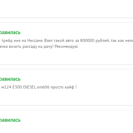
равилась
в трейд ине на Ниссане. Взял такой авто за 800000 рублей, так как не
тачка возить рассаду на дачу! Рекомендую
равилась
 w124 E300 DIESEL om606 просто кайф !
равилась