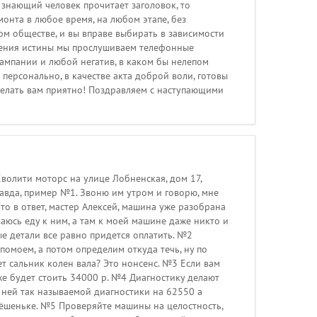
и знающий человек прочитает заголовок, то
монта в любое время, на любом этапе, без
м обществе, и вы вправе выбирать в зависимости
снения истины мы прослушиваем телефонные
кампании и любой негатив, в каком бы нелепом
персонально, в качестве акта доброй воли, готовы
делать вам приятно! Поздравляем с наступающими
Кволити моторс на улице Лобненская, дом 17,
правда, пример №1. Звоню им утром и говорю, мне
что в ответ, мастер Алексей, машина уже разобрана
ваюсь еду к ним, а там к моей машине даже никто и
ые детали все равно придется оплатить. №2
помоем, а потом определим откуда течь, ну по
ет сальник колен вала? Это нонсенс. №3 Если вам
уже будет стоить 34000 р. №4 Диагностику делают
х ней так называемой диагностики на 62550 а
Алёшеньке. №5 Проверяйте машины на целостность,