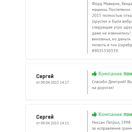
Форд Маверик, Хенда
машины. Постепенно н
2015 полностью отказ
(хрустел и была вибр
следующее утро шрус 
даже не извинились! 
виновных, но деньги 
попасть в тон (сереб
89035330339.
Компания
пон
Сергей
Спасибо Дмитрий! Ва
от 09.04.2015 14:17
на дорогах!
Компания
пон
Сергей
Ниссан Патрол, 1998 
от 09.04.2015 14:11
за исправление грамм