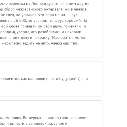
осле переезда на Лобненскую гонял к ним другие
ер сброс межсервисного интервала), но в январе
 не спец, но услышал, что пора менять шрус
вке на 26 000, но уверил, что шрус хороший. На
чтоб снова привезти им свой шрус, поменяли - и
олодом), уверил, что разобрались и наказали
цех на рихтовку и покраску. "Мастера" не могли
них опасно ездить на авто. Александр, тел.:
 клиентов, как настоящих, так и будущих! Удачи
 Владимирович. Во-первых, приношу свои извинения
абыли вынести в заголовок название и