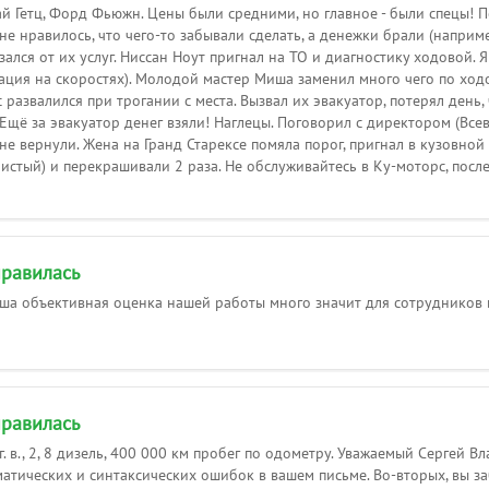
й Гетц, Форд Фьюжн. Цены были средними, но главное - были спецы! П
е нравилось, что чего-то забывали сделать, а денежки брали (наприм
ался от их услуг. Ниссан Ноут пригнал на ТО и диагностику ходовой. Я
ация на скоростях). Молодой мастер Миша заменил много чего по ходо
развалился при трогании с места. Вызвал их эвакуатор, потерял день, 
Ещё за эвакуатор денег взяли! Наглецы. Поговорил с директором (Всев
не вернули. Жена на Гранд Старексе помяла порог, пригнал в кузовной 
ристый) и перекрашивали 2 раза. Не обслуживайтесь в Ку-моторс, после 
равилась
ша объективная оценка нашей работы много значит для сотрудников и
равилась
г. в., 2, 8 дизель, 400 000 км пробег по одометру. Уважаемый Сергей
атических и синтаксических ошибок в вашем письме. Во-вторых, вы з