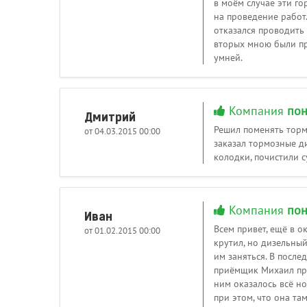
в моём случае эти г
на проведение работ
отказался проводить 
вторых мною были пр
умней.
Компания
пон
Дмитрий
Решил поменять торм
от 04.03.2015 00:00
заказал тормозные ди
колодки, почистили с
Компания
пон
Иван
Всем привет, ещё в о
от 01.02.2015 00:00
крутил, но дизельный
им заняться. В после
приёмщик Михаил прин
ним оказалось всё н
при этом, что она там