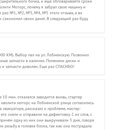
асширительного бочка, и еще обговаривайте сроки
олити Моторс, почему я забрал свою машину и
 раз №1, №2, №3, №4, №5 этого отзыва, а во
 сэкономил своих денег. В следующий раз буду
00 КМ). Выбор пал на ул. Лобненскую. Позвонил
нные запчасти в наличии. Поменяли диски и
у и запчасти доволен. Еще раз СПАСИБО!
з 10 мин. отказался заводится вновь, стартер
и кволити моторс на Лобненской улице согласились
а эвакуаторе, рассказал о проблеме, мастер-
о сняли и отправили на дефектовку. С их слов, с
причём одну из них они выкручивали 3 дня, говоря
ли резьбу в головке блока, так как она пострадала