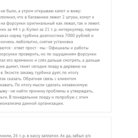
не было, а утром открываю капот и вижу:
апомнил, что в багажнике лежит 2 штуки, хомут к
 на форсунки оригинальный как лежал, так и лежит.
за 44 т. р. Купил за 21 т. р. интеркуллер, парили
ю заказ наряд турбина диагностика 7000 рублей и
ооочень любопытно, снятие установка
ются - ответ прост - мы - Официалы и работы
и форсунки проверить, но по ощущениям форсунки
отал его временно и слёз дальше смотреть, а дальше
 не дымит, тянет сегодня поеду в деревню на
 Эксисте закажу, турбина дует, по итогу
так сказать. Обратная связь с клиентом
знавать. По итогу мысли сделать независимую
жу - не найти причину проблемы а утверждать,
ньги. В понедельник поеду и попробую с этим
сионализма данной организации.
ли, 26 т. р. в кассу заплатил. Ах да, забыл з/н