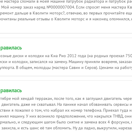
оре мастера сломали в моей машине патрубок радиатора и патрубок р
. Мой номер заказ наряд №0000007004. Если спросят меня мастера Кв
ремонт дальше в Кволити моторс?, отвечаю, во первых прочитайте еще
очитаны реальные отзывы о Кволити моторс и я наконец опомнился, и
равилась
озные диски и колодки на Киа Рио 2012 года (на родных проехал 750
ски и колодки, записался на замену. Машину приняли вовремя, заказа
уппорта. В общем, молодцы (мастера Савин и Серов). Ценами на работ
равилась
ктябре мой хендай терракан, после того, как я заглушил двигатель чере
 двигатель даже не схватывал. На панике начал обзванивать сервисы 
дствии я пожалел о том, что набрал их номер телефона. Приехал туда н
ял машину. У них возникло предположение, что накрылся ТНВД, они ег
ормально, и следующим шагом было снятие и замена всех 4 форсунок, 
 закисла, и есть шанс её там обломить. Ну да ладно, выкрутили, нареза