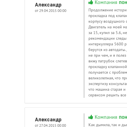
Компания
пон
Александр
Продолжение истории 
от 29.04.2015 00:00
прокладка под клапан
корпусу воздушного ф
Двигатель на моей ма
за 15, купил за 5.6,
рекомендации следы м
интеркуллера 5600 р.
берутся из автодаты
не при чем, и я поле
вижу патрубок слетев
прокладку клапанной 
получается с проблем
великолепная, что пр
экспертизу консульт
что машина старая и 
сервисом решить все
Компания
пон
Александр
Как дымила, так и дым
от 27.04.2015 00:00