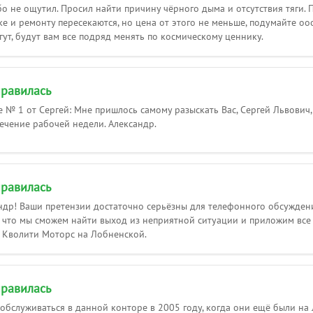
 не ощутил. Просил найти причину чёрного дыма и отсутствия тяги. П
е и ремонту пересекаются, но цена от этого не меньше, подумайте оо
ут, будут вам все подряд менять по космическому ценнику.
равилась
е № 1 от Сергей: Мне пришлось самому разыскать Вас, Сергей Львович
течение рабочей недели. Александр.
равилась
ндр! Ваши претензии достаточно серьёзны для телефонного обсуждени
, что мы сможем найти выход из неприятной ситуации и приложим все
 Кволити Моторс на Лобненской.
равилась
 обслуживаться в данной конторе в 2005 году, когда они ещё были н