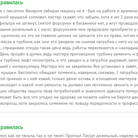
равилась
с пассатом. Вечером забирал машину не я - был на работе и времени 
ной крышкой сопливит, мастер, скажет, что забыли, хотя я им 2 раза н
ильтра не затянут, снятой форсунки в багажнике нет, а жгут проводов
шине дизельный и с насос форсунками мне предлагали приобрести у них 
 не оригинал, но это не главное ценник на запчасти это их право, чита
асла в турбине, как они это увидели не снимая патрубка с него ну о
, спрашиваю откуда такая цена ведь работы пересекаются и накладыва
. День прошёл в думах, ведь мастера приговорили турбину заменить 
з к турбине люфт посмотреть, и что увидел я, а патрубок дырявый, зам
ший с интеркуллера. Мастера его не закрепили. Все установил и завёл,
крышки. Бесплатно обещают поменять, наверное, съезжаю, 2 патрубка в
ой приехал и с ней езжай, только денег оставь и отношение мастеров 
оисходит и какой этап ремонта, ты должен сам постоянно звонить и у
ации общества защиты прав потребителей и знакомого адвоката помуры
может быть все, что угодно не здорово не можете найти не берите де
 вопросы, хотя закрались сомнения по поводу порядочности и профес
равилась
ит, как не тянула, так и не тянет. Пригнал Пассат дизельный, неделю чини