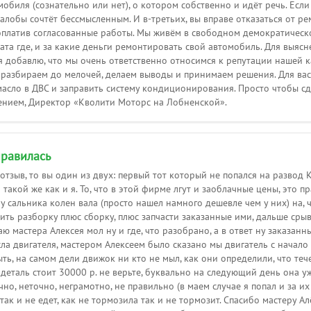
обиля (сознательно или нет), о котором собственно и идёт речь. Есл
лобы сочтёт бессмысленным. И в-третьих, вы вправе отказаться от ре
оплатив согласованные работы. Мы живём в свободном демократическо
тата где, и за какие деньги ремонтировать свой автомобиль. Для выя
бя добавлю, что мы очень ответственно относимся к репутации нашей 
 разбираем до мелочей, делаем выводы и принимаем решения. Для вас 
масло в ДВС и заправить систему кондиционирования. Просто чтобы с
ением, Директор «Кволити Моторс на Лобненской».
равилась
 отзыв, то вы один из двух: первый тот который не попался на развод 
такой же как и я. То, что в этой фирме лгут и заоблачные цены, это 
у сальника колен вала (просто нашел намного дешевле чем у них) на, 
ить разборку плюс сборку, плюс запчасти заказанные ими, дальше сры
ю мастера Алексея мол ну и где, что разобрано, а в ответ ну заказанн
ла двигателя, мастером Алексеем было сказано мы двигатель с начало 
ть, на самом дели движок ни кто не мыл, как они определили, что теч
о деталь стоит 30000 р. не верьте, буквально на следующий день она 
но, неточно, неграмотно, не правильно (в маем случае я попал и за и
так и не едет, как не тормозила так и не тормозит. Спасибо мастеру 