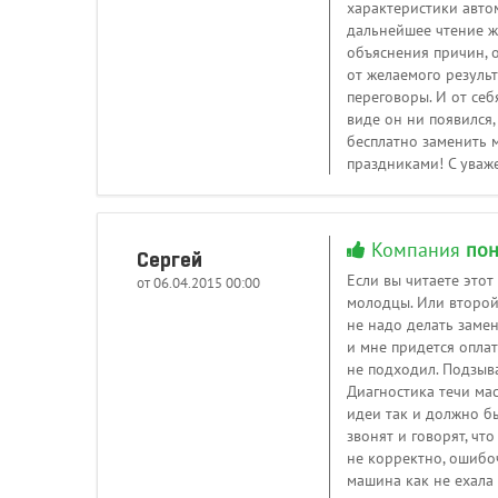
характеристики автом
дальнейшее чтение жа
объяснения причин, 
от желаемого резуль
переговоры. И от се
виде он ни появился,
бесплатно заменить 
праздниками! С уваж
Компания
пон
Сергей
Если вы читаете этот
от 06.04.2015 00:00
молодцы. Или второй 
не надо делать замен
и мне придется оплат
не подходил. Подзыва
Диагностика течи мас
идеи так и должно бы
звонят и говорят, чт
не корректно, ошибоч
машина как не ехала 