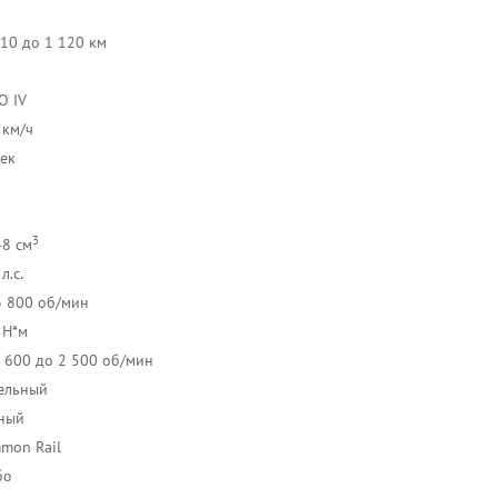
л
710 до 1 120 км
O IV
 км/ч
сек
3
48 см
л.с.
3 800 об/мин
 Н*м
1 600 до 2 500 об/мин
ельный
ный
mon Rail
бо