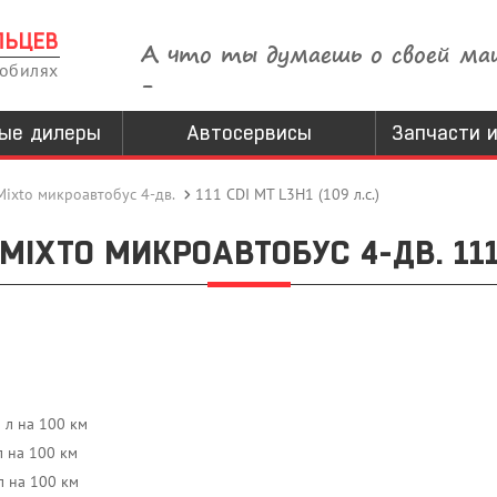
ЛЬЦЕВ
А что ты думаешь о своей ма
мобилях
-
ые дилеры
Автосервисы
Запчасти и
Mixto микроавтобус 4-дв.
111 CDI MT L3H1 (109 л.с.)
IXTO МИКРОАВТОБУС 4-ДВ. 111 C
5 л на 100 км
л на 100 км
л на 100 км