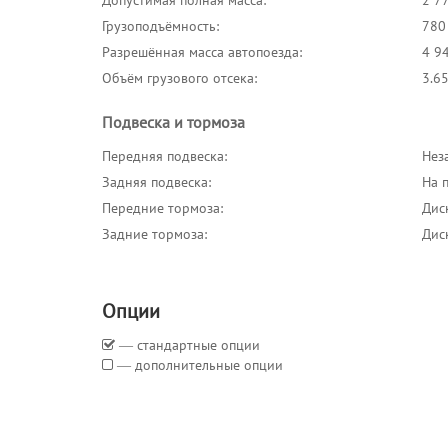
Допустимая полная масса:
2 77
Грузоподъёмность:
780
Разрешённая масса автопоезда:
4 94
Объём грузового отсека:
3.6
Подвеска и тормоза
Передняя подвеска:
Нез
Задняя подвеска:
На 
Передние тормоза:
Дис
Задние тормоза:
Дис
Опции
― стандартные опции
― дополнительные опции