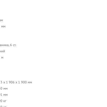
ь
мм
3 мм
ника, 6 ст.
ний
5 м
23 x 1 906 x 1 900 мм
30 мм
01 мм
0 кг