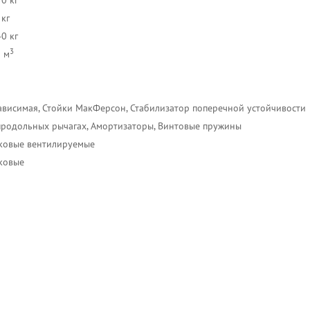
0 кг
 кг
0 кг
3
5 м
ависимая, Стойки МакФерсон, Стабилизатор поперечной устойчивости
продольных рычагах, Амортизаторы, Винтовые пружины
ковые вентилируемые
ковые