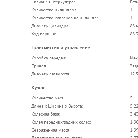
Наличие интеркулера:
Ест
Количество цилиндров:
4
Количество клапанов на цилиндр:
4
Диаметр цилиндра:
88 
Ход поршня:
88.
Трансмиссия и управление
Коробка передач:
Меха
Привод:
Зад
Диаметр разворота:
12.
Кузов
Количество мест:
5
Длина x Ширина x Высота:
5 2
Колёсная база:
3 4
Колея передних/задних колёс:
1 9
Снаряженная масса:
1 99