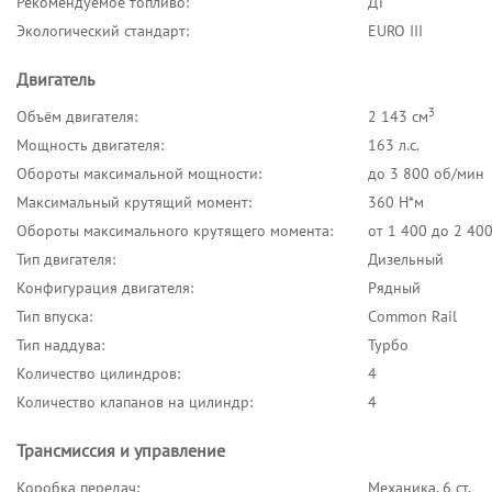
Рекомендуемое топливо:
ДТ
Экологический стандарт:
EURO III
Двигатель
3
Объём двигателя:
2 143 см
Мощность двигателя:
163 л.с.
Обороты максимальной мощности:
до 3 800 об/мин
Максимальный крутящий момент:
360 Н*м
Обороты максимального крутящего момента:
от 1 400 до 2 40
Тип двигателя:
Дизельный
Конфигурация двигателя:
Рядный
Тип впуска:
Common Rail
Тип наддува:
Турбо
Количество цилиндров:
4
Количество клапанов на цилиндр:
4
Трансмиссия и управление
Коробка передач:
Механика, 6 ст.