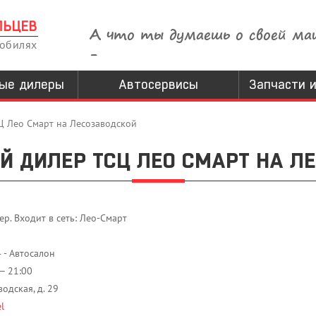
ЛЬЦЕВ
А что ты думаешь о своей ма
мобилях
-
ые дилеры
Автосервисы
Запчасти и
Ц Лео Смарт на Лесозаводской
 ДИЛЕР ТСЦ ЛЕО СМАРТ НА Л
. Входит в сеть: Лео-Смарт
 - Автосалон
— 21:00
водская, д. 29
l