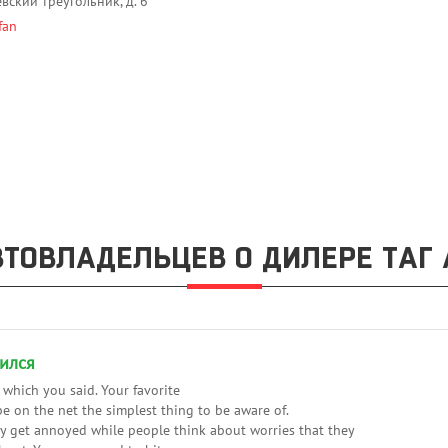
евский треугольник, д. 6
fan
ТОВЛАДЕЛЬЦЕВ О ДИЛЕРЕ ТАГ 
ился
t which you said. Your favorite
e on the net the simplest thing to be aware of.
tely get annoyed while people think about worries that they