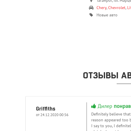
Таганрог, пл. Марц
Chery
,
Chevrolet
,
Li
Новые авто
ОТЗЫВЫ АВ
Дилер
понрав
Griffiths
Definitely believe tha
от 24.12.2020 00:56
reason appeared too b
I say to you, I defini