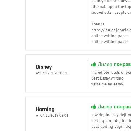
plainly do not know 
tthe nail upon the to
side-effects , psople c
Thanks
https://issues.joomla
online writing paper
online wtiting paper
Дилер
понрав
Disney
Incredible loads of be
от 04.12.2020 19:20
Best Essay writing
write me an essay
Дилер
понрав
Horning
low dejting say dejtin
от 04.12.2019 03:01
dejting born dejting i
pass dejting begin dej