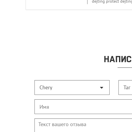
dejting protect dejti
НАПИС