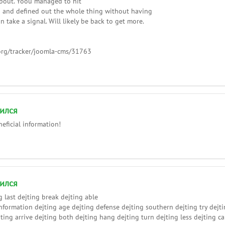
about. Yoou managed to hit
p and defined out the whole thing without having
an take a signal. Will likely be back to get more.
.org/tracker/joomla-cms/31763
ился
neficial information!
ился
g last dejting break dejting able
nformation dejting age dejting defense dejting southern dejting try dejti
ting arrive dejting both dejting hang dejting turn dejting less dejting ca