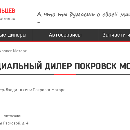
ЛЬЦЕВ
А что ты думаешь о своей ма
мобилях
-
ые дилеры
Автосервисы
Запчасти и
кровск Моторс
ИАЛЬНЫЙ ДИЛЕР ПОКРОВСК М
р. Входит в сеть: Покровск Моторс
u
3
3
 - Автосалон
ы Расковой, д. 4