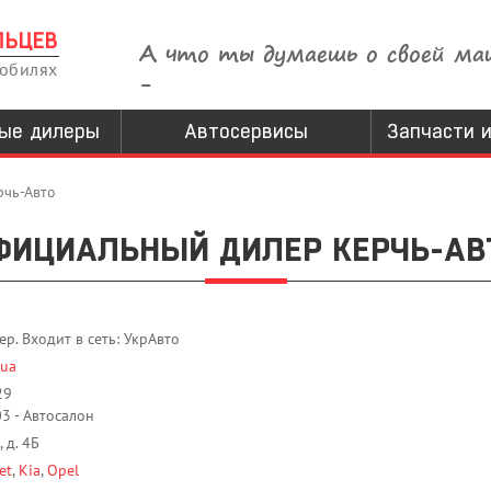
ЛЬЦЕВ
А что ты думаешь о своей ма
мобилях
-
ые дилеры
Автосервисы
Запчасти и
рчь-Авто
ФИЦИАЛЬНЫЙ ДИЛЕР КЕРЧЬ-АВ
. Входит в сеть: УкрАвто
.ua
29
03 - Автосалон
, д. 4Б
et
,
Kia
,
Opel