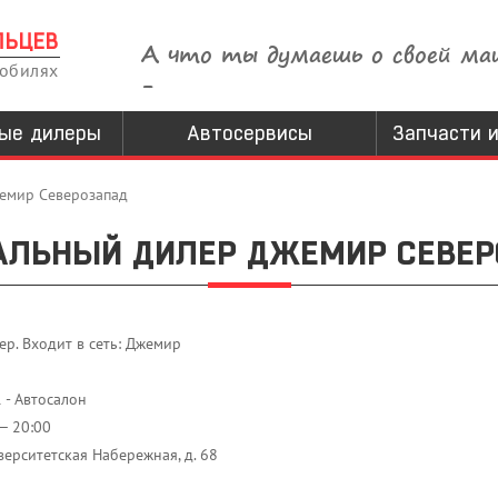
ЛЬЦЕВ
А что ты думаешь о своей ма
мобилях
-
ые дилеры
Автосервисы
Запчасти и
емир Северозапад
АЛЬНЫЙ ДИЛЕР ДЖЕМИР СЕВЕР
р. Входит в сеть: Джемир
 - Автосалон
— 20:00
верситетская Набережная, д. 68